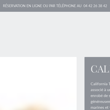
RÉSERVATION EN LIGNE OU PAR TÉLÉPHONE AU 04 42 26 38 42
CAL
California 
associé à 
enrobé de s
généreusem
marines et 