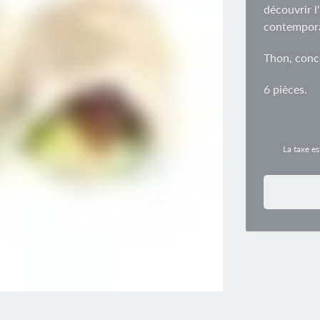
découvrir l
contempora
Thon, conc
6 pièces.
La taxe es